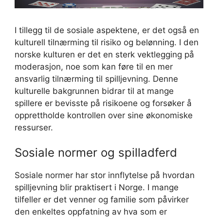
I tillegg til de sosiale aspektene, er det også en
kulturell tilnærming til risiko og belønning. I den
norske kulturen er det en sterk vektlegging på
moderasjon, noe som kan føre til en mer
ansvarlig tilnærming til spilljevning. Denne
kulturelle bakgrunnen bidrar til at mange
spillere er bevisste på risikoene og forsøker å
opprettholde kontrollen over sine økonomiske
ressurser.
Sosiale normer og spilladferd
Sosiale normer har stor innflytelse på hvordan
spilljevning blir praktisert i Norge. I mange
tilfeller er det venner og familie som påvirker
den enkeltes oppfatning av hva som er