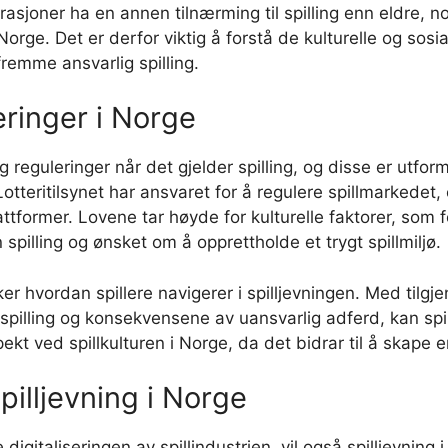
sjoner ha en annen tilnærming til spilling enn eldre, 
i Norge. Det er derfor viktig å forstå de kulturelle og s
 fremme ansvarlig spilling.
eringer i Norge
 reguleringer når det gjelder spilling, og disse er utform
otteritilsynet har ansvaret for å regulere spillmarkedet,
attformer. Lovene tar høyde for kulturelle faktorer, som 
pilling og ønsket om å opprettholde et trygt spillmiljø.
r hvordan spillere navigerer i spilljevningen. Med tilgj
spilling og konsekvensene av uansvarlig adferd, kan spi
spekt ved spillkulturen i Norge, da det bidrar til å skape 
pilljevning i Norge
gitaliseringen av spillindustrien, vil også spilljevning 