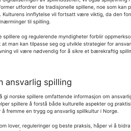
former utfordrer de tradisjonelle spillene, noe som kan p
 Kulturens innflytelse vil fortsatt være viktig, da den for
nærminger til spilling.
e spillere og regulerende myndigheter forblir oppmerks
 at man kan tilpasse seg og utvikle strategier for ansvarli
evning vil være nødvendig for å sikre et bærekraftig spillm
 ansvarlig spilling
å gi norske spillere omfattende informasjon om ansvarlig 
elper spillere å forstå både kulturelle aspekter og praktis
 å fremme en trygg og ansvarlig spillkultur i Norge.
m lover, reguleringer og beste praksis, håper vi å bidra 