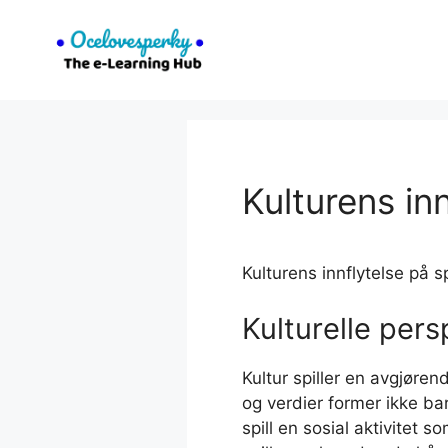
Skip
to
content
Kulturens inn
Kulturens innflytelse på sp
Kulturelle pers
Kultur spiller en avgjøren
og verdier former ikke ba
spill en sosial aktivitet 