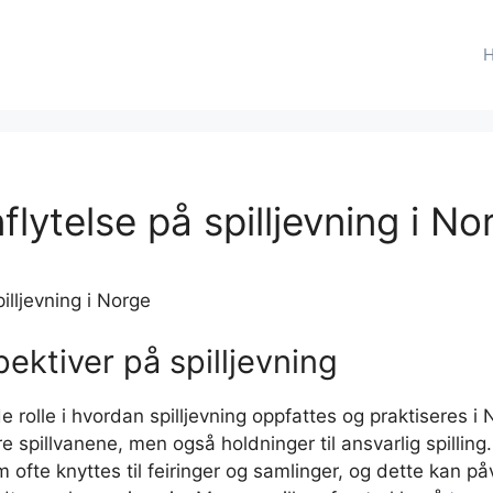
flytelse på spilljevning i No
illjevning i Norge
pektiver på spilljevning
de rolle i hvordan spilljevning oppfattes og praktiseres i
re spillvanene, men også holdninger til ansvarlig spilli
som ofte knyttes til feiringer og samlinger, og dette kan 