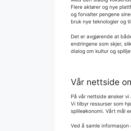
Flere aktører og nye platt
og forvalter pengene sine.
bruk nye teknologier og til
Det er avgjørende at båd
endringene som skjer, slik
dialog om kultur og spillj
Vår nettside om
På vår nettside ønsker vi 
Vi tilbyr ressurser som hj
spilleøkonomi. Vårt mål er
Ved å samle informasjon o