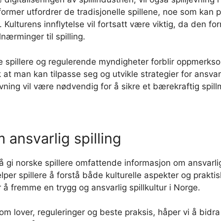
former utfordrer de tradisjonelle spillene, noe som kan p
 Kulturens innflytelse vil fortsatt være viktig, da den for
nærminger til spilling.
e spillere og regulerende myndigheter forblir oppmerks
 at man kan tilpasse seg og utvikle strategier for ansvarli
evning vil være nødvendig for å sikre et bærekraftig spillm
 ansvarlig spilling
å gi norske spillere omfattende informasjon om ansvarlig 
elper spillere å forstå både kulturelle aspekter og praktis
 å fremme en trygg og ansvarlig spillkultur i Norge.
m lover, reguleringer og beste praksis, håper vi å bidra 