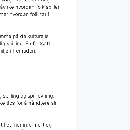
åvirke hvordan folk spiller
mer hvordan folk tar i
omme på de kulturelle
g spilling. En fortsatt
iljø i fremtiden.
spilling og spilljevning.
ke tips for å håndtere sin
til et mer informert og