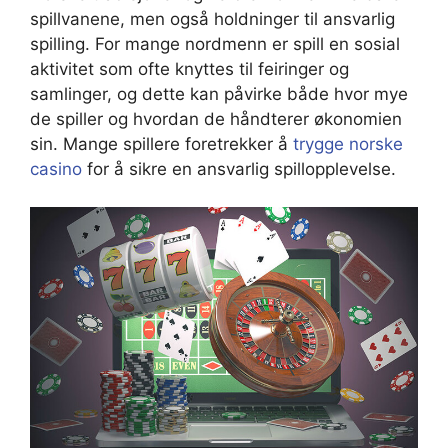
spillvanene, men også holdninger til ansvarlig
spilling. For mange nordmenn er spill en sosial
aktivitet som ofte knyttes til feiringer og
samlinger, og dette kan påvirke både hvor mye
de spiller og hvordan de håndterer økonomien
sin. Mange spillere foretrekker å
trygge norske
casino
for å sikre en ansvarlig spillopplevelse.