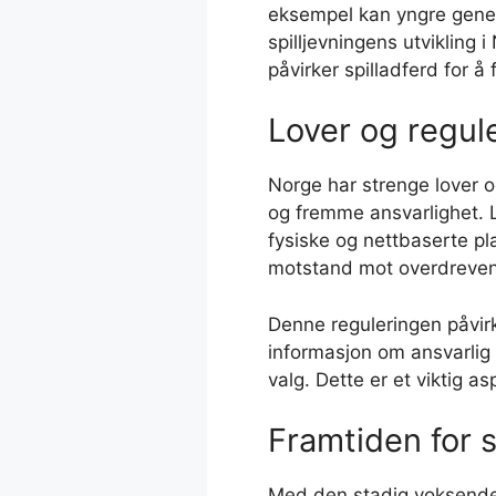
eksempel kan yngre genera
spilljevningens utvikling 
påvirker spilladferd for å
Lover og regul
Norge har strenge lover og
og fremme ansvarlighet. L
fysiske og nettbaserte pl
motstand mot overdreven s
Denne reguleringen påvirke
informasjon om ansvarlig 
valg. Dette er et viktig a
Framtiden for s
Med den stadig voksende di