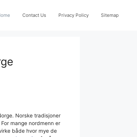
Home
Contact Us
Privacy Policy
Sitemap
rge
 Norge. Norske tradisjoner
ng. For mange nordmenn er
påvirke både hvor mye de