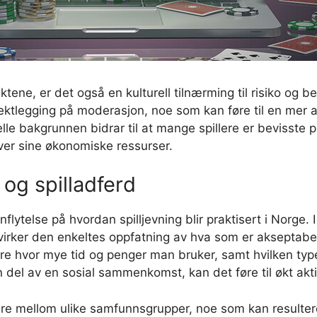
pektene, er det også en kulturell tilnærming til risiko og 
vektlegging på moderasjon, noe som kan føre til en mer an
elle bakgrunnen bidrar til at mange spillere er bevisste 
ver sine økonomiske ressurser.
og spilladferd
flytelse på hvordan spilljevning blir praktisert i Norge. I
virker den enkeltes oppfatning av hva som er akseptabel
ere hvor mye tid og penger man bruker, samt hvilken type
en del av en sosial sammenkomst, kan det føre til økt aktiv
e mellom ulike samfunnsgrupper, noe som kan resultere i