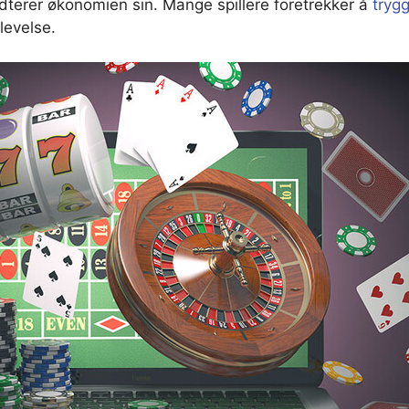
dterer økonomien sin. Mange spillere foretrekker å
tryg
levelse.