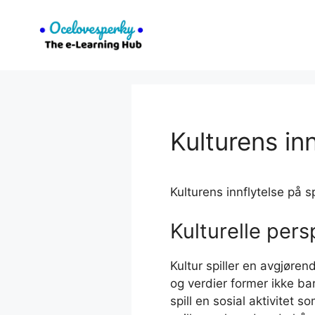
Skip
to
content
Kulturens inn
Kulturens innflytelse på sp
Kulturelle pers
Kultur spiller en avgjøren
og verdier former ikke ba
spill en sosial aktivitet 