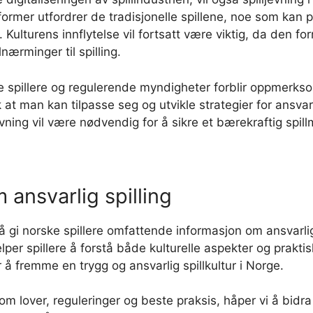
former utfordrer de tradisjonelle spillene, noe som kan p
 Kulturens innflytelse vil fortsatt være viktig, da den for
nærminger til spilling.
e spillere og regulerende myndigheter forblir oppmerks
 at man kan tilpasse seg og utvikle strategier for ansvarli
evning vil være nødvendig for å sikre et bærekraftig spillm
 ansvarlig spilling
å gi norske spillere omfattende informasjon om ansvarlig 
elper spillere å forstå både kulturelle aspekter og praktis
 å fremme en trygg og ansvarlig spillkultur i Norge.
m lover, reguleringer og beste praksis, håper vi å bidra 