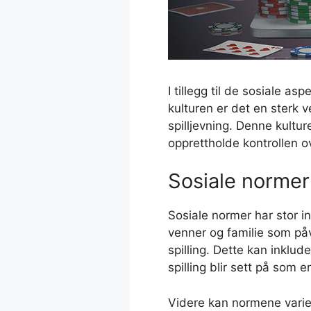
I tillegg til de sosiale as
kulturen er det en sterk 
spilljevning. Denne kultur
opprettholde kontrollen o
Sosiale normer 
Sosiale normer har stor inn
venner og familie som på
spilling. Dette kan inklud
spilling blir sett på som 
Videre kan normene varier