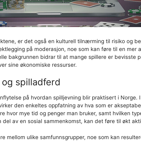
pektene, er det også en kulturell tilnærming til risiko og 
vektlegging på moderasjon, noe som kan føre til en mer an
elle bakgrunnen bidrar til at mange spillere er bevisste 
ver sine økonomiske ressurser.
og spilladferd
flytelse på hvordan spilljevning blir praktisert i Norge. I
virker den enkeltes oppfatning av hva som er akseptabel
ere hvor mye tid og penger man bruker, samt hvilken type
en del av en sosial sammenkomst, kan det føre til økt aktiv
e mellom ulike samfunnsgrupper, noe som kan resultere i