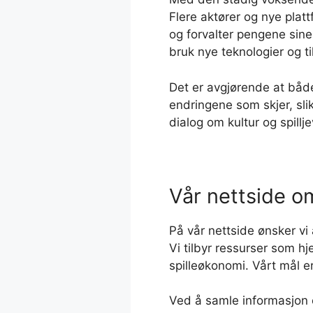
Flere aktører og nye platt
og forvalter pengene sine.
bruk nye teknologier og til
Det er avgjørende at båd
endringene som skjer, slik
dialog om kultur og spillj
Vår nettside om
På vår nettside ønsker vi 
Vi tilbyr ressurser som hj
spilleøkonomi. Vårt mål er
Ved å samle informasjon o