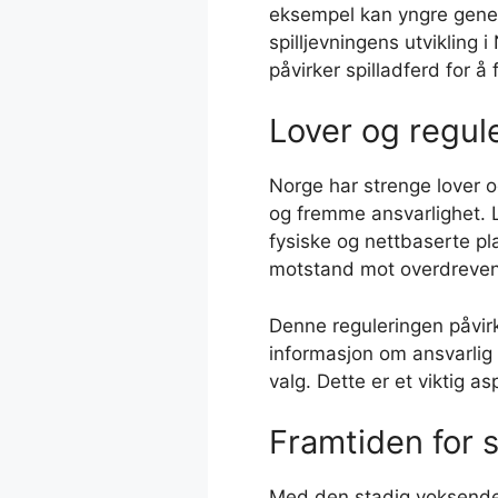
eksempel kan yngre genera
spilljevningens utvikling 
påvirker spilladferd for å
Lover og regul
Norge har strenge lover og
og fremme ansvarlighet. L
fysiske og nettbaserte pl
motstand mot overdreven s
Denne reguleringen påvirke
informasjon om ansvarlig 
valg. Dette er et viktig a
Framtiden for s
Med den stadig voksende di