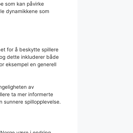
noe som kan påvirke
osiale dynamikkene som
et for å beskytte spillere
 og dette inkluderer både
for eksempel en generell
engeligheten av
llere ta mer informerte
en sunnere spillopplevelse.
i Norge være i endring.