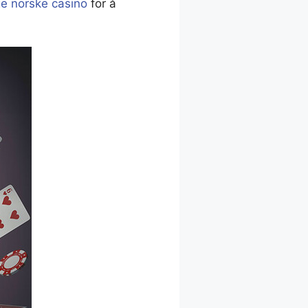
ge norske casino
for å